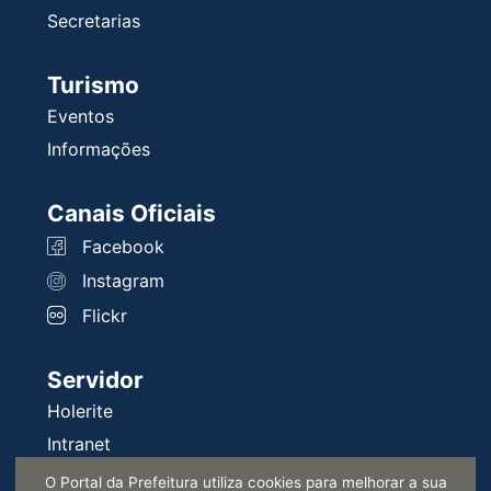
Secretarias
Turismo
Eventos
Informações
Canais Oficiais
Facebook
Instagram
Flickr
Servidor
Holerite
Intranet
Requisições
O Portal da Prefeitura utiliza cookies para melhorar a sua