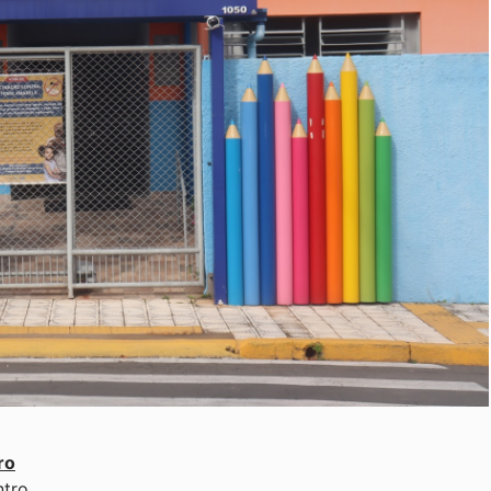
ro
ntro