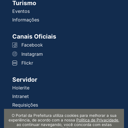
Turismo
Eventos
Informações
Canais Oficiais
Facebook
Instagram
Flickr
Servidor
Holerite
Intranet
Requisições
Serprev
O Portal da Prefeitura utiliza cookies para melhorar a sua
experiência, de acordo com a nossa
Política de Privacidade
,
ao continuar navegando, você concorda com estas