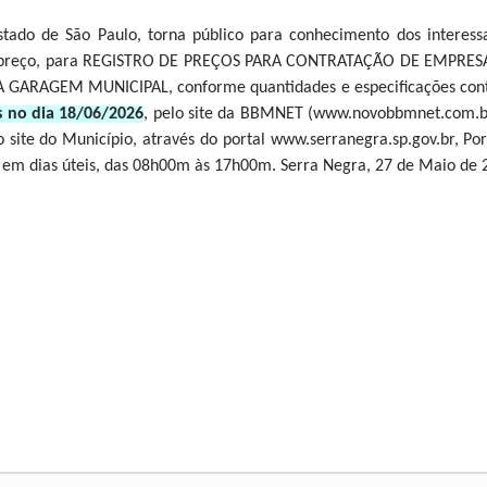
stado de São Paulo, torna público para conhecimento dos interess
enor preço, para REGISTRO DE PREÇOS PARA CONTRATAÇÃO DE EMP
ARAGEM MUNICIPAL, conforme quantidades e especificações contid
s no dia 18/06/2026
, pelo site da BBMNET (www.novobbmnet.com.br).
o site do Município, através do portal www.serranegra.sp.gov.br, Po
em dias úteis, das 08h00m às 17h00m. Serra Negra, 27 de Maio de 